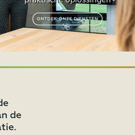
praktische oplossingen
ONTMOET ONS TEAM
BEKIJK ONZE PROJECTEN
ONTDEK ONZE DIENSTEN
de
an de
tie.