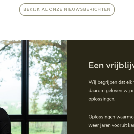
BEKIJK AL ONZE NIEUWSBERICHTEN
Een vrijbli
Wij begrijpen dat elk
daarom geloven wij in
oplossingen.
Oplossingen waarmee n
weer jaren vooruit ka