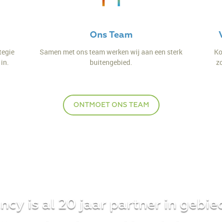
Ons Team
tegie
Samen met ons team werken wij aan een sterk
Ko
in.
buitengebied.
z
ONTMOET ONS TEAM
cy is al 20 jaar partner in gebi