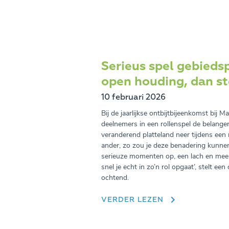
Serieus spel gebiedsp
open houding, dan st
10 februari 2026
Bij de jaarlijkse ontbijtbijeenkomst bij 
deelnemers in een rollenspel de belange
veranderend platteland neer tijdens een r
ander, zo zou je deze benadering kunnen
serieuze momenten op, een lach en meer i
snel je echt in zo’n rol opgaat’, stelt e
ochtend.
VERDER LEZEN