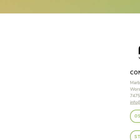
CO
Marb
Wors
7475
info
05
S