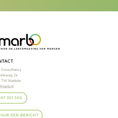
NTACT
 Consultancy
inkweg 2a
 TW Markelo
@marb.nl
47 351 505
TUUR EEN BERICHT