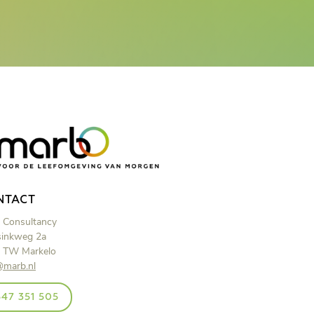
NTACT
 Consultancy
inkweg 2a
 TW Markelo
@marb.nl
47 351 505