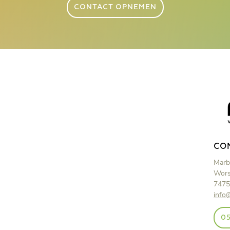
CONTACT OPNEMEN
CO
Marb
Wors
7475
info
05