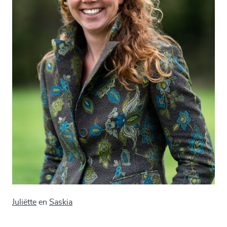
Juliëtte
en
Saskia